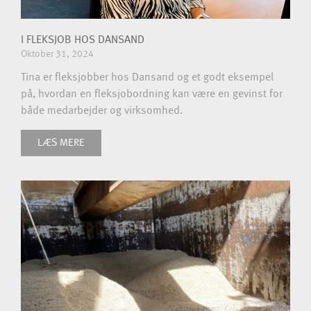
I FLEKSJOB HOS DANSAND
Oktober 31, 2024
Tina er fleksjobber hos Dansand og et godt eksempel
på, hvordan en fleksjobordning kan være en gevinst for
både medarbejder og virksomhed.
LÆS MERE