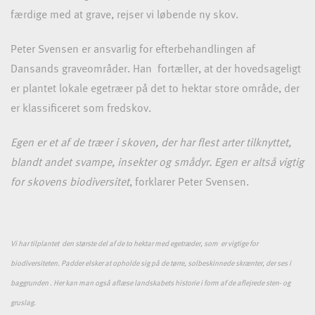
færdige med at grave, rejser vi løbende ny skov.
Peter Svensen er ansvarlig for efterbehandlingen af
Dansands graveområder. Han fortæller, at der hovedsageligt
er plantet lokale egetræer på det to hektar store område, der
er klassificeret som fredskov.
Egen er et af de træer i skoven, der har flest arter tilknyttet,
blandt andet svampe, insekter og smådyr. Egen er altså vigtig
for skovens biodiversitet
, forklarer Peter Svensen.
Vi har tilplantet den største del af de to hektar med egetræder, som er vigtige for
biodiversiteten. Padder elsker at opholde sig på de tørre, solbeskinnede skrænter, der ses i
baggrunden . Her kan man også aflæse landskabets historie i form af de aflejrede sten- og
gruslag.