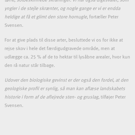
tørre, solbeskinnede skråninger. Vi har også digesvaler, som
yngler i de stejle skrænter, og nogle gange er vi er endda
heldige at få et glimt den store hornugle,
fortæller Peter
Svensen.
For at give plads til disse arter, besluttede vi os for ikke at
rejse skov i hele det færdigudgravede område, men at
udlægge ca. 25 % af de to hektar til lysåbne arealer, hvor kun
den rå natur står tilbage.
Udover den biologiske gevinst er der også den fordel, at den
geologiske profil er synlig, så man kan aflæse landskabets
historie i form af de aflejrede sten- og gruslag,
tilføjer Peter
Svensen.