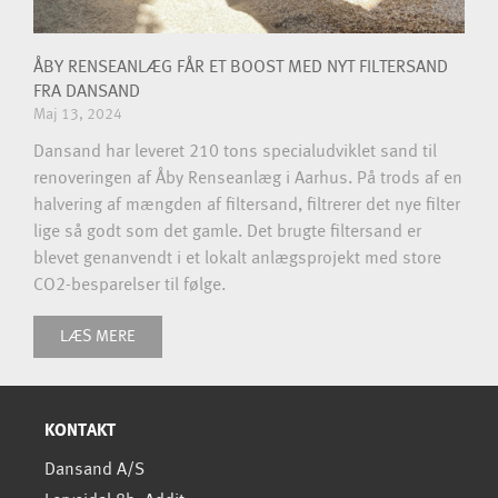
ÅBY RENSEANLÆG FÅR ET BOOST MED NYT FILTERSAND
FRA DANSAND
Maj 13, 2024
Dansand har leveret 210 tons specialudviklet sand til
renoveringen af Åby Renseanlæg i Aarhus. På trods af en
halvering af mængden af filtersand, filtrerer det nye filter
lige så godt som det gamle. Det brugte filtersand er
blevet genanvendt i et lokalt anlægsprojekt med store
CO2-besparelser til følge.
LÆS MERE
KONTAKT
Dansand A/S