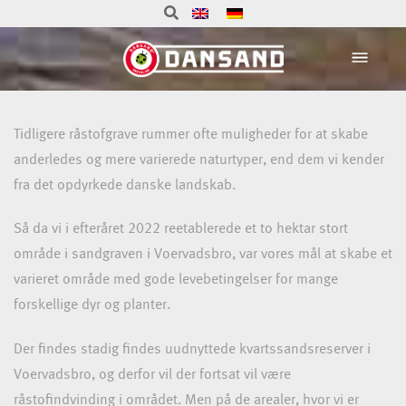
Tidligere råstofgrave rummer ofte muligheder for at skabe
Reetablering med fokus på
anderledes og mere varierede naturtyper, end dem vi kender
biodiversitet og ny skov.
fra det opdyrkede danske landskab.
Når vi hos Dansand reetablerer tidligere indvindingsarealer, har
Så da vi i efteråret 2022 reetablerede et to hektar stort
vi især fokus på at rejse ny skov og fremme biodiversiteteten.
område i sandgraven i Voervadsbro, var vores mål at skabe et
varieret område med gode levebetingelser for mange
forskellige dyr og planter.
Der findes stadig findes uudnyttede kvartssandsreserver i
Voervadsbro, og derfor vil der fortsat vil være
råstofindvinding i området. Men på de arealer, hvor vi er