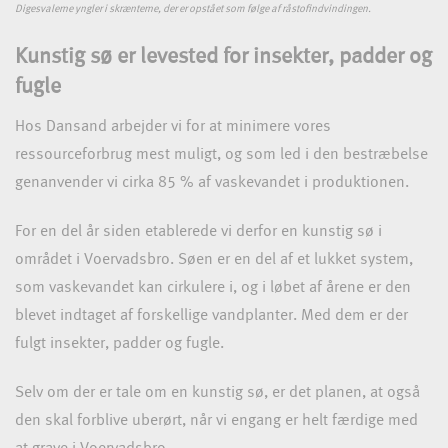
Digesvalerne yngler i skrænterne, der er opstået som følge af råstofindvindingen.
Kunstig sø er levested for insekter, padder og
fugle
Hos Dansand arbejder vi for at minimere vores
ressourceforbrug mest muligt, og som led i den bestræbelse
genanvender vi cirka 85 % af vaskevandet i produktionen.
For en del år siden etablerede vi derfor en kunstig sø i
området i Voervadsbro. Søen er en del af et lukket system,
som vaskevandet kan cirkulere i, og i løbet af årene er den
blevet indtaget af forskellige vandplanter. Med dem er der
fulgt insekter, padder og fugle.
Selv om der er tale om en kunstig sø, er det planen, at også
den skal forblive uberørt, når vi engang er helt færdige med