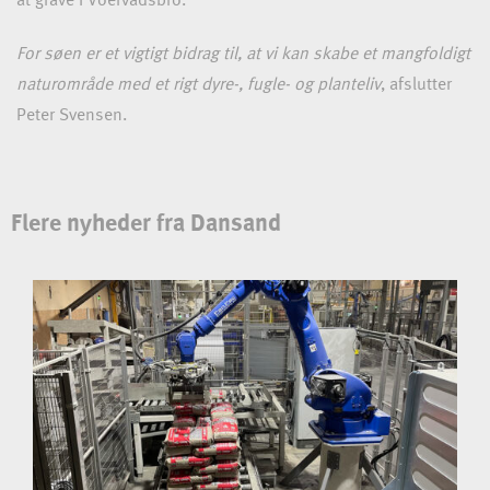
at grave i Voervadsbro.
For søen er et vigtigt bidrag til, at vi kan skabe et mangfoldigt
naturområde med et rigt dyre-, fugle- og planteliv
, afslutter
Peter Svensen.
Flere nyheder fra Dansand