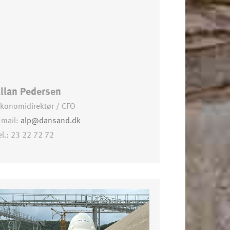
llan Pedersen
konomidirektør / CFO
-mail:
alp@dansand.dk
el.: 23 22 72 72