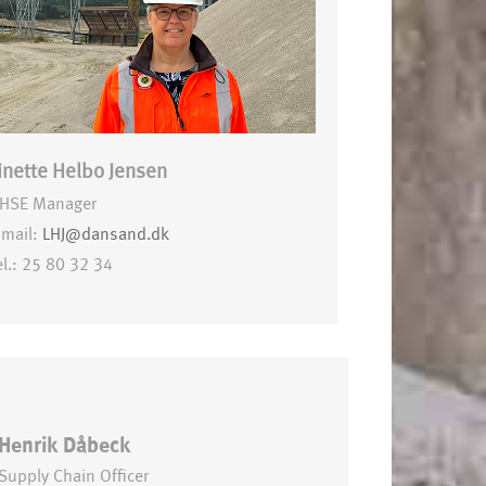
inette Helbo Jensen
HSE Manager
-mail:
LHJ@dansand.dk
el.: 25 80 32 34
Henrik Dåbeck
Supply Chain Officer