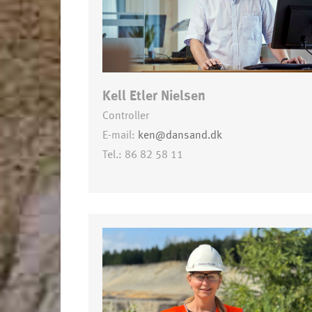
Kell Etler Nielsen
Controller
E-mail:
ken@dansand.dk
Tel.: 86 82 58 11