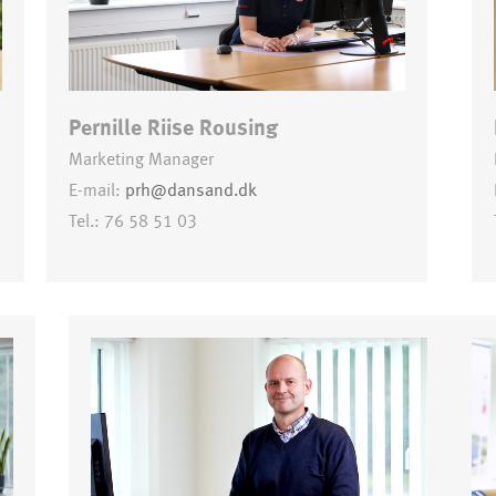
Pernille Riise Rousing
Marketing Manager
E-mail:
prh@dansand.dk
Tel.: 76 58 51 03