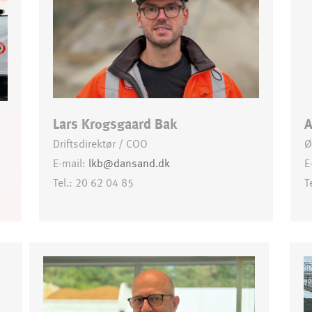
Lars Krogsgaard Bak
A
Driftsdirektør / COO
Ø
E-mail:
lkb@dansand.dk
E
Tel.: 20 62 04 85
T