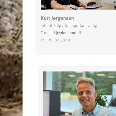
Kurt Jørgensen
Internt Salg / transportansvarlig
E-mail: kj
@dansand.dk
Tel.: 86 82 58 11