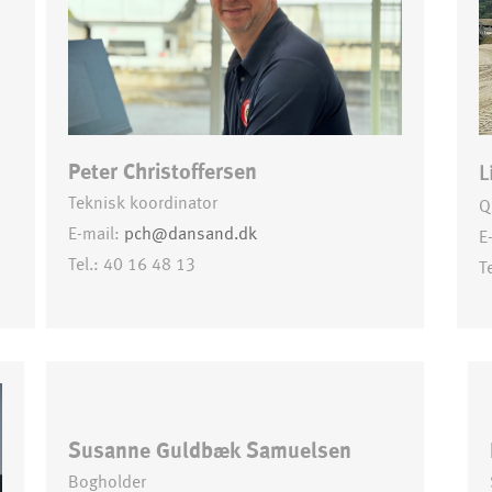
Peter Christoffersen
L
Teknisk koordinator
Q
E-mail:
pch@dansand.dk
E
Tel.: 40 16 48 13
T
Susanne Guldbæk Samuelsen
Bogholder