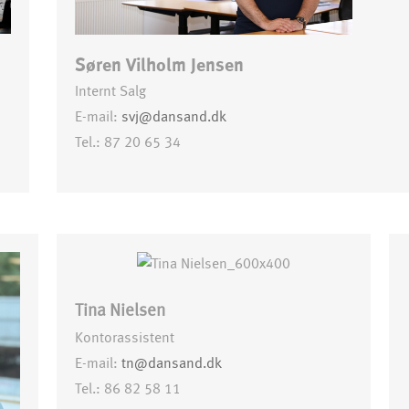
Søren Vilholm Jensen
Internt Salg
E-mail:
svj@dansand.dk
Tel.: 87 20 65 34
Tina Nielsen
Kontorassistent
E-mail:
tn@dansand.dk
Tel.: 86 82 58 11