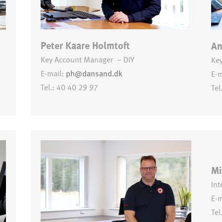
Peter Kaare Holmtoft
An
Key Account Manager – DIY
Ke
E-mail:
ph@dansand.dk
E-m
Tel.: 40 40 29 97
Tel
Mi
Int
E-m
Tel