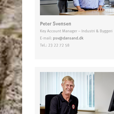
Peter Svensen
Key Account Manager – Industri & Byggeri
E-mail:
psv@dansand.dk
Tel.: 23 22 72 58