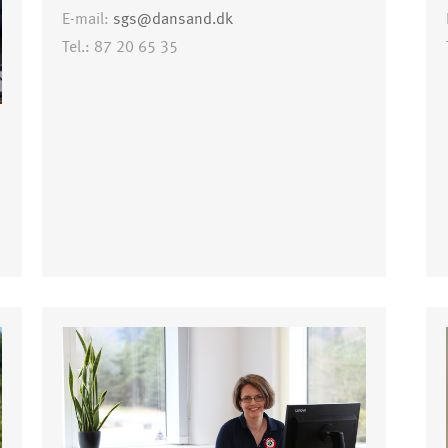
E-mail:
sgs@dansand.dk
Tel.: 87 20 65 35