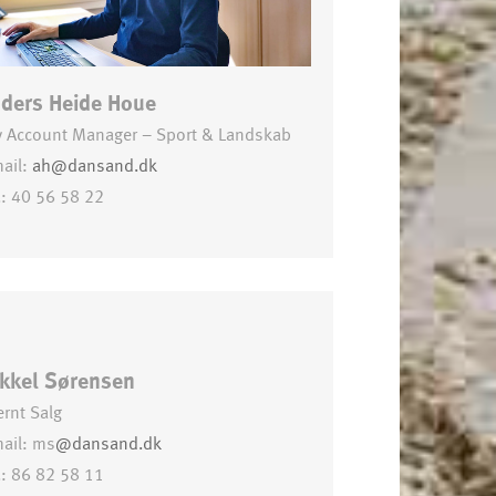
ders Heide Houe
y Account Manager – Sport & Landskab
ail:
ah@dansand.dk
.: 40 56 58 22
kkel Sørensen
ernt Salg
ail: ms
@dansand.dk
.: 86 82 58 11