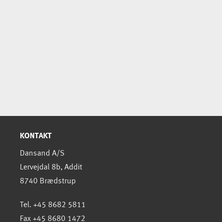
KONTAKT
Dansand A/S
Lervejdal 8b, Addit
8740 Brædstrup
Tel. +45 8682 5811
Fax +45 8680 1472