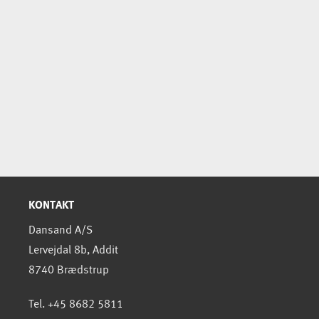
KONTAKT
Dansand A/S
Lervejdal 8b, Addit
8740 Brædstrup
Tel. +45 8682 5811