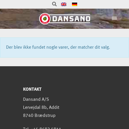
Der blev ikke fundet nogle varer, der matcher dit valg.
KONTAKT
Dansand A/S
Lervejdal 8b, Addit
8740 Brædstrup