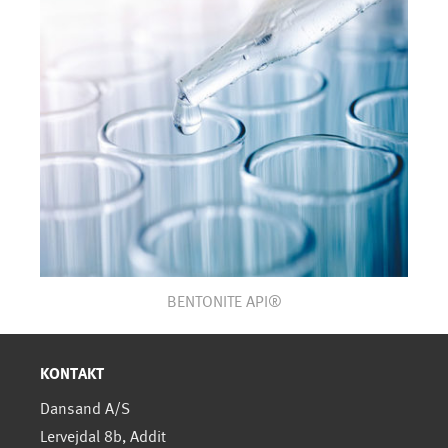
BENTONITE API®
KONTAKT
Dansand A/S
Lervejdal 8b, Addit