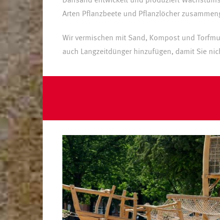
Dansand entwickelt und produziert Wachstums
Arten Pflanzbeete und Pflanzlöcher zusammeng
Wir vermischen mit Sand, Kompost und Torfmu
auch Langzeitdünger hinzufügen, damit Sie n