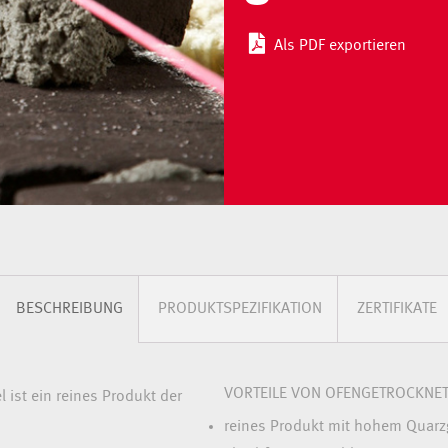
Als PDF exportieren
BESCHREIBUNG
PRODUKTSPEZIFIKATION
ZERTIFIKATE
VORTEILE VON OFENGETROCKN
ist ein reines Produkt der
reines Produkt mit hohem Quarz