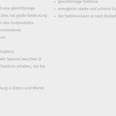
gleichförmige Sieblinie
 eine gleichförmige
ermöglicht starke und schöne E
. Dies hat große Bedeutung
die Sieblinie kann je nach Beda
en des Endprodukts.
erschiedener
sen.
hältlich.
 der Spanne zwischen 0
eblinie erhalten, die Sie
ung in Beton und Mörtel