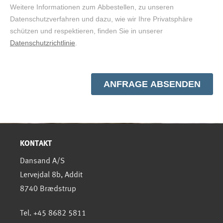
KONTAKT
Dansand A/S
Lervejdal 8b, Addit
8740 Brædstrup
Tel. +45 8682 5811