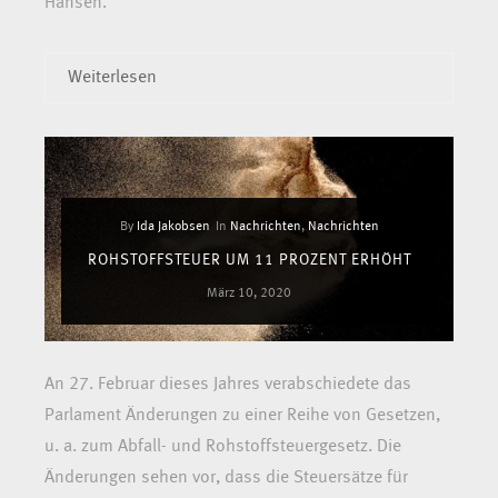
Hansen.
Weiterlesen
By
Ida Jakobsen
In
Nachrichten
,
Nachrichten
ROHSTOFFSTEUER UM 11 PROZENT ERHÖHT
März 10, 2020
An 27. Februar dieses Jahres verabschiedete das
Parlament Änderungen zu einer Reihe von Gesetzen,
u. a. zum Abfall- und Rohstoffsteuergesetz. Die
Änderungen sehen vor, dass die Steuersätze für