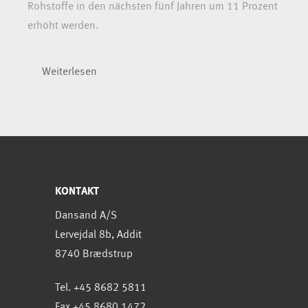
Rohstoffe in den nächsten fünf Jahren um 11 Prozent
erhöht werden.
Weiterlesen
KONTAKT
Dansand A/S
Lervejdal 8b, Addit
8740 Brædstrup
Tel. +45 8682 5811
Fax +45 8680 1472