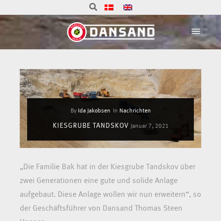
By
Ida Jakobsen
In
Nachrichten
KIESGRUBE TANDSKOV
Januar 7, 2021
„Die Familie Bak hat in der Kiesgrube Tandskov über
zwei Generationen eine gute und solide Anlage
aufgebaut. Diese Anlage wollen wir nun erweitern“, so
der Geschäftsführer von Dansand Thomas Steen