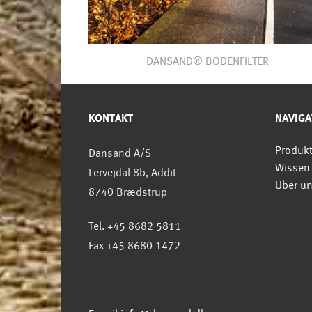
DANSAND® BODENFILTER
KONTAKT
NAVIGA
Produk
Dansand A/S
Wissen
Lervejdal 8b, Addit
Über u
8740 Brædstrup
Tel. +45 8682 5811
Fax +45 8680 1472