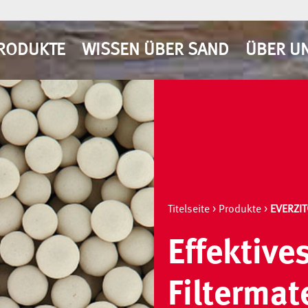
RODUKTE
WISSEN ÜBER SAND
ÜBER U
Titelseite
>
Produkte
>
EVERZI
Effektive
Filtermat