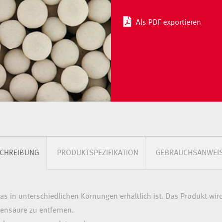
Als PDF exportieren
CHREIBUNG
PRODUKTSPEZIFIKATION
GEBRAUCHSANWEI
 das in unterschiedlichen Körnungen erhältlich ist. Das Produkt w
lensäure zu entfernen.