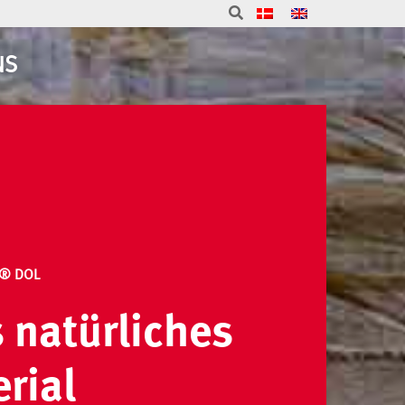
NS
T® DOL
s natürliches
erial